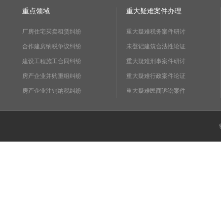
重点领域
重大疑难案件办理
厂房住宅买卖租赁纠纷
重大疑难税务案件研讨
合作建房纳税争议纠纷
未登记建筑合法性论证
建设工程施工合同纠纷
重大疑难刑事案件研讨
房产企业并购重组纠纷
重大疑难行政案件论证
房产企业注销纳税纠纷
重大疑难民商诉讼案件