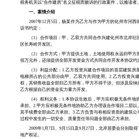
税务机关以“合作建房”名义征税而败诉的行政案件，以飨读者
一、案情介绍
2007年12月5日，杨某作为乙方与作为甲方的化州市
议书约定：
（1）合作项目：甲、乙双方共同合作兴建化州市北岸社
区长寿岭开发区。
（2）合作方式：甲方提供土地，土地使用权永远归甲方
佰万元外，还须提供全部开发资金方式共同合作开发本协议约
（3）利益分配：1.乙方投资兴建合作项目的首层建筑
电梯所占的公共部分由甲、乙双方共同使用。2.乙方投资兴
权，其销售收益全部归乙方所有，甲方不得干涉。但涉及应纳的
乙方根据自己的资金实力量力开发。
（4）权利义务：1.本协议生效后，甲方应积极无条件
承担。2.甲方应积极无条件地协助乙方办理该合作项目二层
其手续费全部由乙方承担。3.乙方负责与有相应资质的建筑
过程中发生的一切安全、质量责任等问题全部由乙方承担。
2009年1月7日、9月15日及9月27日，北岸居委会分
地产权证。