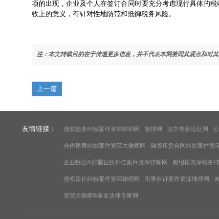
项的出现，企业及个人在签订合同时要充分考虑现行具体的税
收上的意义，有针对性地防范和抵御税务风险。
注：本文转载目的在于传递更多信息，并不代表本网赞同其观点和对其
上一篇
友情链接：
债权债务纠纷案件资深律师网
智律网
法学专家论证网
公
合作建房纠纷案件资深大律师网
融资租赁合同纠纷案件资
企业拆迁&房屋征收补偿案件资深律师网
赖绍松资深税务
侵权责任纠纷案件资深律师网
刑事自诉案件资深律师网
资深大律师&著名法律专家网