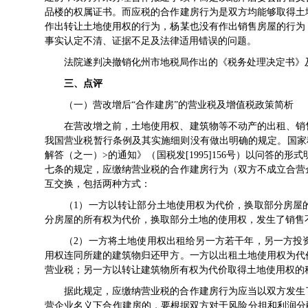
品楼的权属证书。而应税的合作建房行为是双方均能够取得土
作出转让土地使用权的行为，杨某也没有作出销售房屋的行为
事实认定不清、证据不足及法律适用错误的问题。
法院遂判决撤销化州市地税局作出的《税务处理决定书》
三、点评
（一）营改增后“合作建房”的营业税及增值税政策简析
在营改增之前，土地使用权、建筑物等不动产的出租、销
我国营业税暂行条例及其实施细则没有做出明确的规定。国家税务
解答（之一）>的通知》（国税发[1995]156号）以问答的形式
七条的规定，应缴纳营业税的合作建房行为（双方不成立合营
互交换，包括两种方式：
（1）一方以转让部分土地使用权为代价，换取部分房屋
分房屋的所有权为代价，换取部分土地的使用权，发生了销售
（2）一方将土地使用权出租给另一方若干年，另一方投
用权连同所建的建筑物归还甲方。一方以出租土地使用权为代
营业税；另一方以转让建筑物所有权为代价取得土地使用权的
据此规定，应缴纳营业税的合作建房行为应当以双方发生
营企业名义下合作建房的，要根据双方对于风险分担和利润分