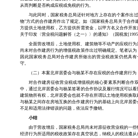
从而判断是否构成应税或免税的行为。
与此同时，国家税务总局还针对地方上存在的个案作出过
物”方式的合作建房作出了规定。如《国家税务总局关于合作建房营
方提供土地使用权，乙方提供所需资金，以甲方名义合作开发
关于印发〈营业税问题解答（之一）〉的通知》（国税发[1995
全面营改增后，土地使用权、建筑物等不动产的应税行为
尚未对合作建房行为的增值税政策作出过明确规定。笔者认为
因此国家税务总局对合作建房所做出的营业税政策仍然具有
守。
（二）本案北岸居委会与杨某不存在应税的合作建房行为
对合作建房征收营业税或增值税的核心要素系判断合作
中，通过北岸居委会与杨某签署的合作协议及履行情况可以看
建筑物所有权，北岸居委会也就不存在所谓以土地使用权换取
与杨某之间存在房地互换的合作建房行为的基础上向北岸居委
不足和适用法律错误的问题，依法应予撤销。
小结
由于营改增后，国家税务总局尚未对原征收营业税的一些
经济行为所适用的税收政策存在真空状态，纳税人的税法遵从