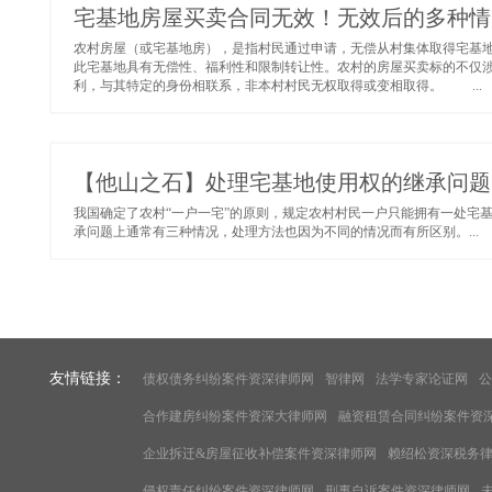
宅基地房屋买卖合同无效！无效后的多种情
农村房屋（或宅基地房），是指村民通过申请，无偿从村集体取得宅基
此宅基地具有无偿性、福利性和限制转让性。农村的房屋买卖标的不仅
利，与其特定的身份相联系，非本村村民无权取得或变相取得。 ...
【他山之石】处理宅基地使用权的继承问题
我国确定了农村“一户一宅”的原则，规定农村村民一户只能拥有一处宅
承问题上通常有三种情况，处理方法也因为不同的情况而有所区别。...
友情链接：
债权债务纠纷案件资深律师网
智律网
法学专家论证网
公
合作建房纠纷案件资深大律师网
融资租赁合同纠纷案件资
企业拆迁&房屋征收补偿案件资深律师网
赖绍松资深税务
侵权责任纠纷案件资深律师网
刑事自诉案件资深律师网