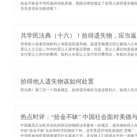
拾金不昧是中华民族的传统美德，我国法律也规定了拾得人拾得遗失物
丢失是否应当赔偿呢？...
共学民法典（十六）！拾得遗失物，应当返
所有权人或者其他权利人有权追回遗失物。该遗失物通过转让被他人占
受让人之日起二年内向受让人请求返还原物；但是，受让人通过拍卖或
支付受让人所付的费用。权利人向受让人支付所付费用后，有权向无处分权
拾得他人遗失物该如何处置
民法典》第三百一十四条规定，拾得遗失物应当返还权利人。拾得人应当及
热点时评：“拾金不昧” 中国社会面对美德
中国最高立法机关在此间审议的物权法草案有一款规定，遗失物拾得人
年的“拾金不昧”从此和经济回报挂了钩，这究竟是对传统道德的“背叛”
中华民族传统美德来规范社会基本行为，是反映人们道德水平的一面镜子。