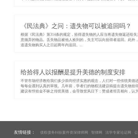
《民法典》之问：遗失物可以被追回吗？
根据《民法典》第314条的规定，拾得遗失物的人应当将遗失物返还给
意抛弃的物品。丢失物品被他人捡到的，失主可以向拾得者追回。此外
道遗失物购买人之日起两年内追回。...
给拾得人以报酬是提升美德的制度安排
不管市场经济教给我们多少崇尚经济实惠的观念，人们对一些传统美德
每每会遇到认真的审视。几年前，学者们的物权法建议稿提出遗失物拾
建议有悖拾金不昧之传统美德，会导致世风日下；赞成者坦言相向，认为
友情链接：
债权债务纠纷案件资深律师网
智律网
法学专家论证网
公