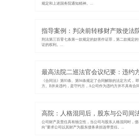
规定和上述国务院通知精神。...
指导案例：判决前转移财产致使法院
刑法第三百零七条第一款规定的妨害作证罪，第二款规定的
证的权利。...
最高法院二巡法官会议纪要：违约
《合同法》第93条、第94条规定了合同解除的法定方式，
方。B并未违约，是守约方，A公司作为违约方并不具有合同
高院：人格混同后，股东与公司间
公司财产及责任具有独立性，当公司与股东人格混同时，债
向”要求公司以其财产为股东债务承担连带责任。...