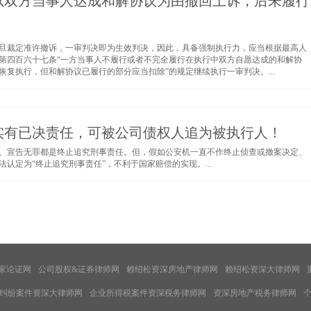
以双方当事人达成和解协议为由撤回上诉，后未履行
旦裁定准许撤诉，一审判决即为生效判决，因此，具备强制执行力，应当根据最高人
第四百六十七条“一方当事人不履行或者不完全履行在执行中双方自愿达成的和解协
复执行，但和解协议已履行的部分应当扣除”的规定继续执行一审判决。...
实有已决责任，可被公司债权人追为被执行人！
、宣告无罪都是终止追究刑事责任。但，假如公安机一直不作终止侦查或撤案决定、
认定为“终止追究刑事责任”，不利于国家赔偿的实现。...
家论证网
公司股权&证券律师网
赖绍松资深房地产律师网
赖绍松资深大律师网
纠纷案件资深大律师网
企业所得税案件资深税务律师网
资深房地产税务律师网