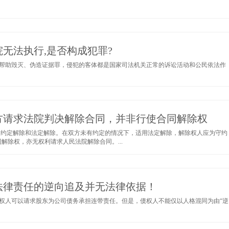
无法执行,是否构成犯罪?
帮助毁灭、伪造证据罪，侵犯的客体都是国家司法机关正常的诉讼活动和公民依法作
方请求法院判决解除合同，并非行使合同解除权
 即约定解除和法定解除。在双方未有约定的情况下，适用法定解除，解除权人应为守约
解除权，亦无权利请求人民法院解除合同。...
法律责任的逆向追及并无法律依据！
权人可以请求股东为公司债务承担连带责任。但是，债权人不能仅以人格混同为由“逆