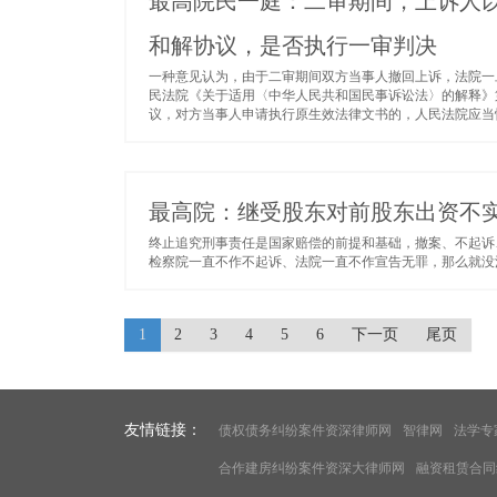
最高院民一庭：二审期间，上诉人
和解协议，是否执行一审判决
一种意见认为，由于二审期间双方当事人撤回上诉，法院一
民法院《关于适用〈中华人民共和国民事诉讼法〉的解释》
议，对方当事人申请执行原生效法律文书的，人民法院应当恢
最高院：继受股东对前股东出资不
终止追究刑事责任是国家赔偿的前提和基础，撤案、不起诉
检察院一直不作不起诉、法院一直不作宣告无罪，那么就没法
1
2
3
4
5
6
下一页
尾页
友情链接：
债权债务纠纷案件资深律师网
智律网
法学专
合作建房纠纷案件资深大律师网
融资租赁合同