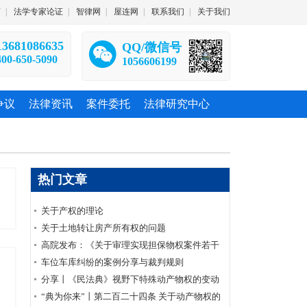
师
|
法学专家论证
|
智律网
|
屋连网
|
联系我们
|
关于我们
13681086635
QQ/微信号
400-650-5090
1056606199
争议
法律资讯
案件委托
法律研究中心
热门文章
关于产权的理论
关于土地转让房产所有权的问题
高院发布：《关于审理实现担保物权案件若干
问题的解答》
车位车库纠纷的案例分享与裁判规则
分享丨《民法典》视野下特殊动产物权的变动
与公示
“典为你来”丨第二百二十四条 关于动产物权的