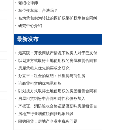
变动以交付作为生效要件的原则性规定
赖绍松律师
车位变车库，合法吗？
名为承包实为转让的探矿权采矿权承包合同纠
纷案
研究中心介绍
最新发布
最高院：开发商破产情况下购房人对于已支付
购房款的商品房买卖合同可否要求继续履行？
以划拨方式取得土地使用权的房屋租赁合同有
效
房屋承租人优先购买权之研究
孙立平：租金的症结：长租房与商住房
论商业租赁的优先承租权
以划拨方式取得土地使用权的房屋租赁合同有
效
房屋租赁纠纷中合同相对性和债务加入
产权证、消防验收合格证是否影响房屋租赁合
同的效力
房地产行业增值税倒挂现象浅谈
限购限贷：房地产企业中税务问题