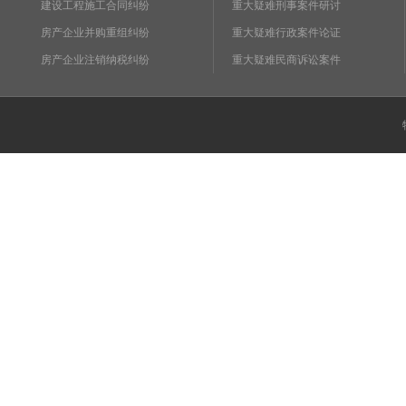
建设工程施工合同纠纷
重大疑难刑事案件研讨
房产企业并购重组纠纷
重大疑难行政案件论证
房产企业注销纳税纠纷
重大疑难民商诉讼案件