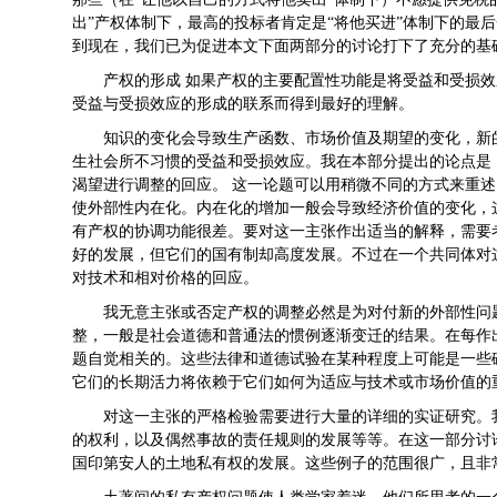
出”产权体制下，最高的投标者肯定是“将他买进”体制下的最
到现在，我们已为促进本文下面两部分的讨论打下了充分的基
产权的形成 如果产权的主要配置性功能是将受益和受损
受益与受损效应的形成的联系而得到最好的理解。
知识的变化会导致生产函数、市场价值及期望的变化，新
生社会所不习惯的受益和受损效应。我在本部分提出的论点是
渴望进行调整的回应。 这一论题可以用稍微不同的方式来重
使外部性内在化。内在化的增加一般会导致经济价值的变化，
有产权的协调功能很差。要对这一主张作出适当的解释，需要
好的发展，但它们的国有制却高度发展。不过在一个共同体对
对技术和相对价格的回应。
我无意主张或否定产权的调整必然是为对付新的外部性问
整，一般是社会道德和普通法的惯例逐渐变迁的结果。在每作
题自觉相关的。这些法律和道德试验在某种程度上可能是一些
它们的长期活力将依赖于它们如何为适应与技术或市场价值的
对这一主张的严格检验需要进行大量的详细的实证研究。
的权利，以及偶然事故的责任规则的发展等等。在这一部分讨
国印第安人的土地私有权的发展。这些例子的范围很广，且非