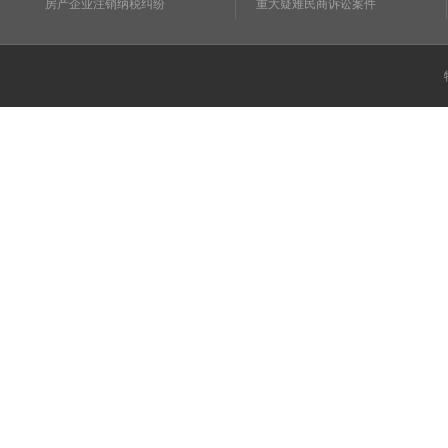
房产企业注销纳税纠纷
重大疑难民商诉讼案件