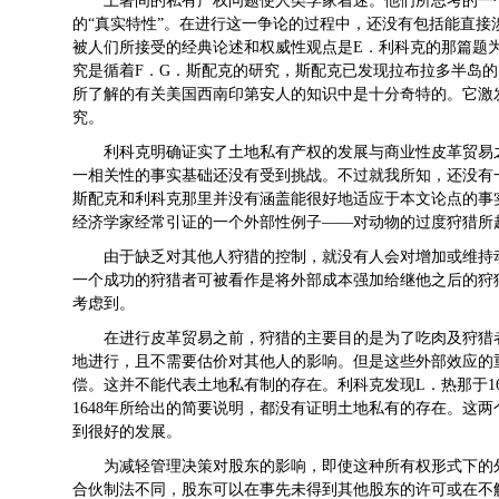
土著间的私有产权问题使人类学家着迷。他们所思考的一
的“真实特性”。在进行这一争论的过程中，还没有包括能直
被人们所接受的经典论述和权威性观点是E．利科克的那篇题为
究是循着F．G．斯配克的研究，斯配克已发现拉布拉多半岛
所了解的有关美国西南印第安人的知识中是十分奇特的。它激
究。
利科克明确证实了土地私有产权的发展与商业性皮革贸易
一相关性的事实基础还没有受到挑战。不过就我所知，还没有
斯配克和利科克那里并没有涵盖能很好地适应于本文论点的事
经济学家经常引证的一个外部性例子——对动物的过度狩猎所
由于缺乏对其他人狩猎的控制，就没有人会对增加或维持
一个成功的狩猎者可被看作是将外部成本强加给继他之后的狩
考虑到。
在进行皮革贸易之前，狩猎的主要目的是为了吃肉及狩猎
地进行，且不需要估价对其他人的影响。但是这些外部效应的
偿。这并不能代表土地私有制的存在。利科克发现L．热那于1633
1648年所给出的简要说明，都没有证明土地私有的存在。这
到很好的发展。
为减轻管理决策对股东的影响，即使这种所有权形式下的
合伙制法不同，股东可以在事先未得到其他股东的许可或在不