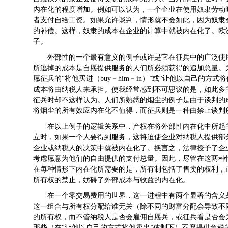
内在化的程度增加。例如可以认为，一个企业在使用奴隶劳动
者支付自给工资。如果允许谈判，情形就不会如此，因为奴隶
的补偿。这样，奴隶的成本在企业的计算中就被内在化了。欧
子。
外部性的一个最有意义的例子或许是它在征兵中的广泛使
所逃掉的成本是自愿提供服务的人们所必须获得的追加总量。
愿征兵的“将他买进（buy－him－in）”或“让他以自己的方式将他卖
成本将由纳税人来承担。使我经常感到不可思议的是，如此多
征兵时却不这样认为。人们所熟悉的烟尘的例子是由于谈判的
将烟尘的所有效应内在化不值得，而征兵则是一种由禁止谈判
在以上例子的逻辑关系中，产权在将外部性内在化中所起
立时，如果一个人要得到服务，这将迫使企业对纳税人提供部
企业或纳税人的决策中就被内在化了。换言之，法律授予了企
考虑愿意为他们的自由提供的支付总量。因此，尽管在这两种
在每种情形下内在化所需要的是，所有制包括了售卖的权利，
所有权的禁止，妨碍了外部成本与收益的内在化。
在一个零交易费用的世界，这一进程中有两个显著的含义
这一组合与所有权分配给谁无关（除不同的财富分配会导致不
的所有权，而不管纳税人是否会雇佣自愿兵，或征兵看是否会
那些（在“让他以自己的方式将他卖出”体制下）不愿提供免税