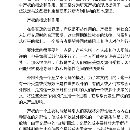
中产权的概念和作用。第二部分为研究产权的形成提供了一些
些决定与这些权利束相联系的所有制结构的基本原理。
产权的概念和作用
在鲁宾逊的世界里，产权是不起作用的。产权是一种社会
人进行交易时的合理预期。这些预期通过社会的法律、习俗和
式行事的权利。一个所有者期望共同体能阻止其他人对他的行
要注意的很重要的一点是，产权包括一个人或其他人受益
许的，但是如果诋毁他就不行了。一个人可能被允许去诋毁他
禁止。那么很显然，产权是界定人们如何受益及如何受损，因
识能很容易地导致产权和外部性之间的密切关系。
外部性是一个意义不明确的概念。为了本文的目的，这一
有一种受益或受报效应是在世界以外的，有的人或人们常常会
外部性，是指这一效应对相互作用的人们的一个或多个决策的
义。将这些效应“内在化”是指一个过程，它常常要发生产权
的人产生影响。
产权的一个主要功能是导引人们实现将外部性较大地内在
种潜在的外部性，使成本和收益外部化的一个必要条件是，双
般地，由于交易中的“自然”困难，交易的成本要相对大于所
自愿谈判的禁止会使得交易的成本无穷大。当外部性存在时，