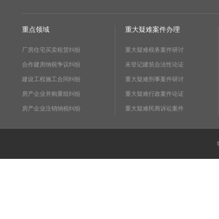
重点领域
重大疑难案件办理
厂房住宅买卖租赁纠纷
重大疑难税务案件研讨
合作建房纳税争议纠纷
未登记建筑合法性论证
建设工程施工合同纠纷
重大疑难刑事案件研讨
房产企业并购重组纠纷
重大疑难行政案件论证
房产企业注销纳税纠纷
重大疑难民商诉讼案件