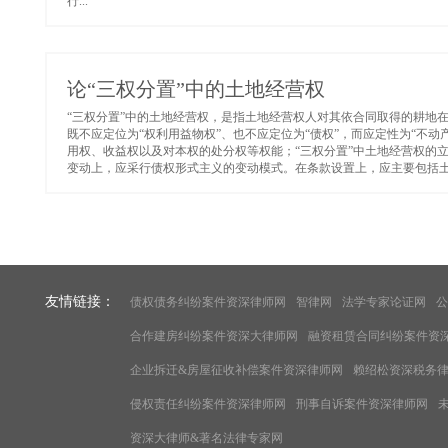
行...
论“三权分置”中的土地经营权
“三权分置”中的土地经营权，是指土地经营权人对其依合同取得的耕地
既不应定位为“权利用益物权”、也不应定位为“债权”，而应定性为“不
用权、收益权以及对本权的处分权等权能；“三权分置”中土地经营权的
变动上，应采行债权形式主义的变动模式。在条款设置上，应主要包括土
友情链接：
债权债务纠纷案件资深律师网
智律网
法学专家论证网
公
合作建房纠纷案件资深大律师网
融资租赁合同纠纷案件资
企业拆迁&房屋征收补偿案件资深律师网
赖绍松资深税务
侵权责任纠纷案件资深律师网
刑事自诉案件资深律师网
资深大律师&著名法律专家网