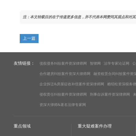
注：本文转载目的在于传递更多信息，并不代表本网赞同其观点和对其
上一篇
友情链接：
债权债务纠纷案件资深律师网
智律网
法学专家论证网
公
合作建房纠纷案件资深大律师网
融资租赁合同纠纷案件资
企业拆迁&房屋征收补偿案件资深律师网
赖绍松资深税务
侵权责任纠纷案件资深律师网
刑事自诉案件资深律师网
资深大律师&著名法律专家网
重点领域
重大疑难案件办理