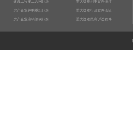
建设工程施工合同纠纷
重大疑难刑事案件研讨
房产企业并购重组纠纷
重大疑难行政案件论证
房产企业注销纳税纠纷
重大疑难民商诉讼案件