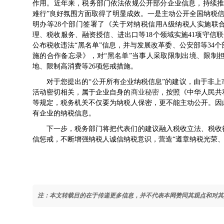
作用。近年来，税务部门依法依规公开部分企业信息，持续推
难行”良好氛围方面取得了明显成效。一是主动公开全国纳税
明办等28个部门签署了《关于对纳税信用A级纳税人实施联
理、税收服务、融资授信、进出口等18个领域实施41项守信
公布税收违法“黑名单”信息，并与发展改革委、公安部等34
施的合作备忘录》，对“黑名单”当事人采取限制出境、限制
地、限制高消费等26项惩戒措施。
对于您提出的“公开所有企业纳税信息”的建议，由于非
活动密切相关，属于企业自身的
商业秘密
，按照《中华人民共
等规定，税务机关不仅要为纳税人保密，更不能主动公开。因
有企业的纳税信息。
下一步，税务部门将把代表们的建议融入税收立法、税收
信惩戒，不断增强纳税人诚信纳税意识，营造“遵章纳税光荣、
注：本文转载目的在于传递更多信息，并不代表本网赞同其观点和对其