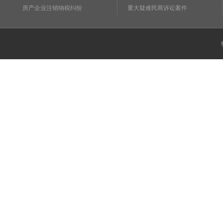
房产企业注销纳税纠纷
重大疑难民商诉讼案件