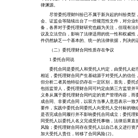
律渊源。
尽管委托理财纠纷已不属于新兴起的纠纷类型
会、证监会等陆续出台了一些规范性文件，对分业
备，各界对于委托理财研究也颇为关注，但现有法
议及立法空白，影响了法律适用的统一性和权威性
件仍然缺乏一个基本的、统一的法律依据，判决的
（二）委托理财合同性质存在争议
1.委托合同说
委托合同是委托人和受托人约定，由受托人处
相近，委托理财合同产生基础源于对受托人的信任
但分析二者其他特征仍存在一定区别，首先，委托
包括监管人，委托理财合同可约定由第三方监管并
义务从属于委托理财合同约定的资产管理内容，而
成合同、非要式合同，以双方当事人意思表示一致
要件，实践中委托合同委托人向受托人交付标的物
是否完成合同履行并不影响委托合同成立；委托理
同受托人以委托人名义完成受托事物，法律后果直
风险；委托理财合同存在受托人以自己名义进行资
加大受托人责任，转移了合同风险{2}。