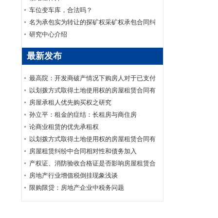
车位变车库，合法吗？
名为承包实为转让的探矿权采矿权承包合同纠
纷案
研究中心介绍
最新发布
最高院：开发商破产情况下购房人对于已支付
购房款的商品房买卖合同可否要求继续履行？
以划拨方式取得土地使用权的房屋租赁合同有
效
房屋承租人优先购买权之研究
孙立平：租金的症结：长租房与商住房
论商业租赁的优先承租权
以划拨方式取得土地使用权的房屋租赁合同有
效
房屋租赁纠纷中合同相对性和债务加入
产权证、消防验收合格证是否影响房屋租赁合
同的效力
房地产行业增值税倒挂现象浅谈
限购限贷：房地产企业中税务问题