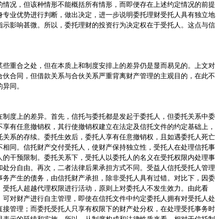
的情况，但该种情形不能概括所有情形，而即便存在上述约定情况的前提
身专业优势进行判断，做出决定，进一步说明委托理财受托人具有独立地
指示影响甚微。所以，委托理财的投资行为决定权在于受托人。这点与信
某些重合之处，但在本质上和制度安排上的差异仍是显而易见的。上文对
合伙合同，但借款关系与合伙关系严重背离财产管理的主观目的，在此不
的异同。
在制度上的差异。首先，信托与委托都是发起于委托人，但委托关系中委
不享有任意撤销权，其行使撤销权建立在法定及信托文件的约定基础上，
托关系的存续。委托生效后，委托人享有任意撤销权，且如遇委托人死亡
不相同。信托财产交付受托人，使财产保持独立性，受托人在处理信托事
人的干预限制。委托关系下，受托人以委托人的名义在受托权限内处理事
和处分自由。再次，二者法律后果承担方式不同。受益人信托受托人管理
事务产生的债务，由信托财产承担，除非受托人具有过错。对比下，因委
，受托人超越代理权限进行活动，原则上对委托人不发生效力。由此看
，可对财产进行自主管理，即使在信托文件中约定委托人拥有对受托人处
直接管理；而委托受托人只享有权限下的财产处分权，在处理受托事务时