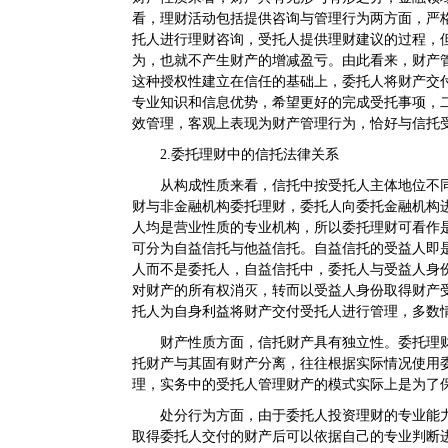
看，理财活动包括提供咨询与管理行为两方面，严
托人进行理财咨询，受托人提供理财建议的过程，
为，也就不产生财产的增减盈亏。由此看来，财产
这种授权性建立在信任的基础上，委托人将财产交
专业知识和信息优势，希望更好的完成受托事项，
效管理，客观上表现为财产管理行为，恰好与信托
2.委托理财中的信托法律关系
从构成性质来看，信托中按受托人主体地位不
财与非金融机构委托理财，委托人向委托金融机构
人均是营业性质的专业机构，所以委托理财可看作
可分为自益信托与他益信托。自益信托的受益人即
人而不是委托人，自益信托中，委托人与受益人身
对财产的所有权消灭，转而以受益人身份取得财产
托人为自身利益将财产交付受托人进行管理，多数
财产性质方面，信托财产具有独立性。委托理
托财产与其固有财产分离，往往根据实际情况使用
理，实务中的受托人管理财产的模式实际上是为了
处分行为方面，由于委托人投资理财的专业能
取得委托人交付的财产后可以依据自己的专业判断