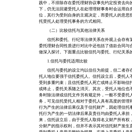
践中，不排除存在委托理财协议事先约定投资去向
下，仍无法回避受托人在处理理财事务时会运用自
位，其行为受到自身的主观决定，而委托人的意思
托受托人处理受托事务的方式相同。
（二）比较信托与其他法律关系
信托和委托、行纪等法律关系在外观上会存有
委托理财合同性质进行对比中还包括了借款合同与
做深入探讨。下面重点比较信托与委托、行纪关系
1.信托与委托适用比较
信托与委托的设立均以信任为前提，但二者存
托人地位要强于信托委托人。信托设立后，委托人
受到多重约束；且信托委托人死亡或终止不影响信
或终止，委托关系随之消灭。其次，受托人地位也
务时除法律或信托文件另有规定外，一般不受委托
务，可见信托受托人相对于委托人具有高度的管理
行为产生的法律后果仅及于信托财产，因处理信托
托行为产生的一切法律后果及责任均由委托人承担
来，信托设立后，由于受托人取得名义财产所有权
分财产的指示权利，但并不表示其对信托财产发生