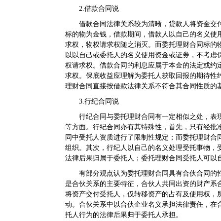
2.借款合同说
借款合同法律关系较为清晰，贷款人将资金交
标的物为金钱，借款期间，借款人以自己的名义使
求权，物权请求权随之消灭。而委托理财合同标的
以以自己或委托人的名义使用资金或证券，不考虑
权请求权。借款合同的利息应属于本金的法定或约
求权。保底收益应理解为委托人获取回报的期待性
理财合同直接按借款法律关系不符合其合同性质的
3.行纪合同说
行纪合同与委托理财合同有一定相似之处，表
等方面。行纪合同亦有其特殊性，首先，只有经批
同中受托人资质进行了限制性规定；而委托理财合
组织。其次，行纪人以自己的名义处理受托事物，
法律后果归属于委托人；委托理财合同受托人可以
有部分观点认为委托理财合同具有合伙合同的
是合伙关系的主要特征，合伙人共同出资的财产系
将资产交付受托人，仅转移资产的占有及使用权，
动。合伙关系中以合伙企业名义承担法律责任，在
托人行为的法律后果归于委托人承担。