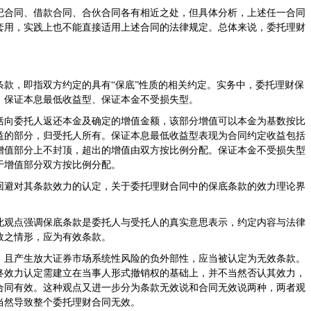
纪合同、借款合同、合伙合同各有相近之处，但具体分析，上述任一合同
套用，实践上也不能直接适用上述合同的法律规定。总体来说，委托理财
款，即指双方约定的具有“保底”性质的相关约定。实务中，委托理财保
、保证本息最低收益型、保证本金不受损失型。
括向委托人返还本金及确定的增值金额，该部分增值可以本金为基数按比
益的部分，归受托人所有。保证本息最低收益型表现为合同约定收益包括
增值部分上不封顶，超出的增值由双方按比例分配。保证本金不受损失型
于增值部分双方按比例分配。
回避对其条款效力的认定，关于委托理财合同中的保底条款的效力理论界
此观点强调保底条款是委托人与受托人的真实意思表示，约定内容与法律
效之情形，应为有效条款。
，且产生放大证券市场系统性风险的负外部性，应当被认定为无效条款。
终效力认定需建立在当事人形式撤销权的基础上，并不当然否认其效力，
合同有效。这种观点又进一步分为条款无效说和合同无效说两种，两者观
当然导致整个委托理财合同无效。