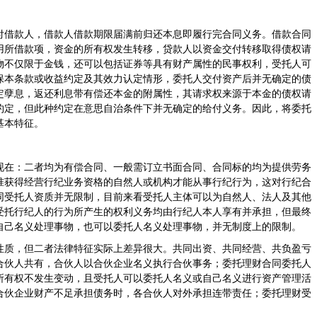
付借款人，借款人借款期限届满前归还本息即履行完合同义务。借款合同
用所借款项，资金的所有权发生转移，贷款人以资金交付转移取得债权请
物不仅限于金钱，还可以包括证券等具有财产属性的民事权利，受托人可
保本条款或收益约定及其效力认定情形，委托人交付资产后并无确定的债
定孽息，返还利息带有偿还本金的附属性，其请求权来源于本金的债权请
约定，但此种约定在意思自治条件下并无确定的给付义务。因此，将委托
基本特征。
现在：二者均为有偿合同、一般需订立书面合同、合同标的均为提供劳务
准获得经营行纪业务资格的自然人或机构才能从事行纪行为，这对行纪合
同受托人资质并无限制，目前来看受托人主体可以为自然人、法人及其他
受托行纪人的行为所产生的权利义务均由行纪人本人享有并承担，但最终
自己名义处理事物，也可以委托人名义处理事物，并无制度上的限制。
性质，但二者法律特征实际上差异很大。共同出资、共同经营、共负盈亏
合伙人共有，合伙人以合伙企业名义执行合伙事务；委托理财合同委托人
所有权不发生变动，且受托人可以委托人名义或自己名义进行资产管理活
合伙企业财产不足承担债务时，各合伙人对外承担连带责任；委托理财受