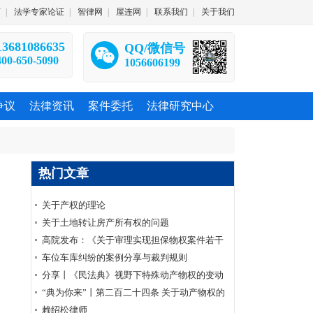
师
|
法学专家论证
|
智律网
|
屋连网
|
联系我们
|
关于我们
13681086635
QQ/微信号
400-650-5090
1056606199
争议
法律资讯
案件委托
法律研究中心
热门文章
关于产权的理论
关于土地转让房产所有权的问题
高院发布：《关于审理实现担保物权案件若干
问题的解答》
车位车库纠纷的案例分享与裁判规则
分享丨《民法典》视野下特殊动产物权的变动
与公示
“典为你来”丨第二百二十四条 关于动产物权的
变动以交付作为生效要件的原则性规定
赖绍松律师