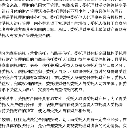
格意义来说，理财的范围大于管理。实践来看，委托理财活动往往缺少委
但进行具体的财产管理活动是委托理财必不可少的，没有具体的管理行
管理是委托理财的核心行为。委托理财中委托他人处理事务具有授权性，
付受托人进行管理，内心寄希望于实现财产的增值；受托人依赖于自身的
二者在主观方面具有相同的目标。所以，委托理财主观上希望财产得到有
受托人有效资产管理是契合的。
同分为商事信托（营业信托）与民事信托。委托理财包括金融机构委托理
进行财产管理的目的与商事信托委托人谋取利益的主观要件相符，且受托
是商事信托制度。另外，信托关系以受益人身份及信托利益的归属区分，
是委托人，信托利益也归于委托人自身，但取得信托利益时的身份是受益
份的竞合导致其拥有双重权利，在以委托人身份交付信托财产后，委托人
受益权，完成权利的转换。委托理财包含委托人与受托人两方主体，但委
情形下受益人为自己，实质符合自益信托的构成。
财关系中，受托财产同样具有独立性。受托人取得受托财产后，为了将受
委托人账户进行操作，并且该账户需由有资质的监管人或托管人受托管
保持受托财产的独立，使之与受托人自有财产相分离。
力较弱，往往无法决定全部的投资计划，而受托人具有一定专业经验，在
进行具体的投资行为，是否告知委托人要视委托理财协议的约定情况。实