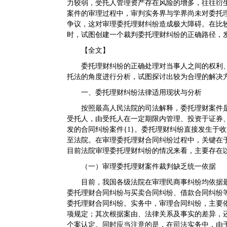
力较弱，受托人管理资产存在风险的增多，往往衍
案件的审理过程中，审判实务界与学界尚未对委托
争议，这对审理委托理财纠纷造成极大障碍。在比
时，试图创建一个裁判委托理财纠纷的正确路径，
【全文】
委托理财纠纷的正确处理对当事人之间的权利
托法的角度进行分析，试图探讨出较为合理的解决
一、委托理财纠纷法律适用现状与分析
按照最高人民法院的司法解释，委托理财案件
受托人，由受托人在一定期限内管理、投资于证券
发的合同纠纷案件{1}。委托理财纠纷直接发生于
至法院。在审理委托理财合同纠纷过程中，关键在
目前法院审理委托理财纠纷的情况来看，主要存在
（一）审理委托理财案件裁判缺乏统一依据
目前，我国各级法院在审理民商事纠纷均依据
委托理财合同纠纷与买卖合同纠纷、借款合同纠纷
委托理财合同纠纷。实务中，审理合同纠纷，主要
项规定；其次根据案由、法律关系及事实的差异，
个案认定。同时应当注意的是，在司法实务中，由