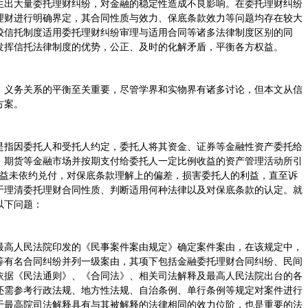
生出大量委托理财纠纷，对金融的稳定性造成不良影响。在委托理财纠纷
理财进行明确界定，其合同性质与效力、保底条款效力等问题均存在较大
较信托制度适用委托理财纠纷审理与适用合同等诸多法律制度区别的同
发挥信托法律制度的优势，公正、及时的化解矛盾，平衡各方权益。
、义务关系的平衡至关重要，尽管学界和实物界有诸多讨论，但本文从信
方案。
是指因委托人和受托人约定，委托人将其资金、证券等金融性资产委托给
、期货等金融市场并按期支付给委托人一定比例收益的资产管理活动所引
收益未依约兑付，对保底条款理解上的偏差，损害委托人的利益，直至诉
于理清委托理财合同性质、判断适用何种法律以及对保底条款的认定。就
以下问题：
最高人民法院印发的《民事案件案由规定》确定案件案由，在该规定中，
等有名合同纠纷并列一级案由，其项下包括金融委托理财合同纠纷、民间
依据《民法通则》、《合同法》、相关司法解释及最高人民法院出台的各
还需参考行政法规、地方性法规、自治条例、单行条例等规定对案件进行
于最高院司法解释具有与其被解释的法律相同的效力位阶，也是重要的法