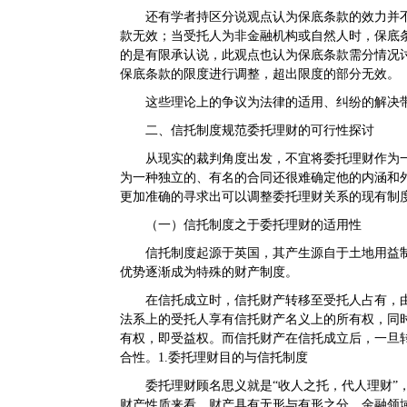
还有学者持区分说观点认为保底条款的效力并
款无效；当受托人为非金融机构或自然人时，保底
的是有限承认说，此观点也认为保底条款需分情况
保底条款的限度进行调整，超出限度的部分无效。
这些理论上的争议为法律的适用、纠纷的解决
二、信托制度规范委托理财的可行性探讨
从现实的裁判角度出发，不宜将委托理财作为
为一种独立的、有名的合同还很难确定他的内涵和
更加准确的寻求出可以调整委托理财关系的现有制
（一）信托制度之于委托理财的适用性
信托制度起源于英国，其产生源自于土地用益
优势逐渐成为特殊的财产制度。
在信托成立时，信托财产转移至受托人占有，
法系上的受托人享有信托财产名义上的所有权，同
有权，即受益权。而信托财产在信托成立后，一旦
合性。1.委托理财目的与信托制度
委托理财顾名思义就是“收人之托，代人理财”
财产性质来看，财产具有无形与有形之分，金融领