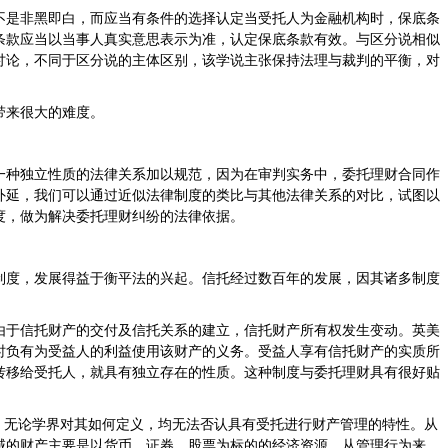
不是非黑即白，而应当有条件的选择认定当受托人为金融机构时，保底条
条款应当以当事人真实意思表示为准，认定保底条款有效。与区分说相似
讨论，不同于区分说的主体区别，该学说主张保持法理与裁判的平衡，对
带来很大的难度。
一种独立性质的法律关系加以规范，因为在审判实务中，委托理财合同作
外延，我们可以通过近似法律制度的类比与其他法律关系的对比，试图以
度，做为解决委托理财纠纷的法律依据。
制度，发展得益于衡平法的兴起。信托经过数百年的发展，因其诸多制度
由于信托财产的交付及信托关系的建立，信托财产所有权发生变动。英美
时负有为受益人的利益使用该财产的义务。受益人享有信托财产的实质所
转移给受托人，就具有独立存在的性质。这种制度与委托理财具有很好贴
，无论学界对其如何定义，均无法否认具有受托进行财产管理的特性。从
域的财产主要是以货币、证券、股票为标的的经济资源。从管理行为来