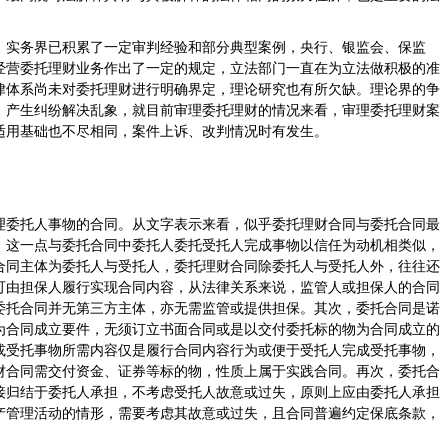
，实务界已积累了一定审判经验和部分典型案例，央行、银监会、保监
经营委托理财业务作出了一定的规定，立法部门一直在为立法做积极的准
律体系尚未对委托理财进行明确界定，理论研究也有所欠缺。理论界的争
，产生纠纷解决乱象，就目前审理委托理财的情况来看，审理委托理财案
适用基础也不尽相同，案件上诉、改判情况时有发生。
理委托人事物的合同。从文字表示来看，似乎委托理财合同与委托合同最
，这一点与委托合同中委托人委托受托人完成事物以信任为动机相类似，
合同主体为委托人与受托人，委托理财合同除委托人与受托人外，往往还
可由担保人履行实现合同内容，从法律关系来说，监管人或担保人的合同
委托合同并无第三方主体，亦无需监管或提供担保。其次，委托合同是诺
为合同成立要件，无须订立书面合同或是以交付委托标的物为合同成立的
或受托事物所需内容仅是履行合同内容行为或便于受托人完成受托事物，
财合同需交付资金、证券等标的物，性质上属于实践合同。再次，委托合
接归结于委托人承担，不考虑受托人故意或过失，原则上应由委托人承担
产管理活动的情形，需要考虑其故意或过失，且合同普遍约定保底条款，