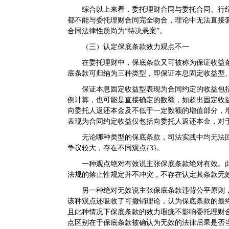
综合以上来看，委托理财合同与委托合同、行
都不能与委托理财合同完全吻合，理论中无法直接
合同法律性质尚为“待决悬案”。
（三）认定保底条款效力观点不一
在委托理财中，保底条款又可被称为保证收益条
底条款可归纳为三种类型，即保证本息固定收益型
保证本息固定收益型表现为合同约定的收益包
例计算，也可能是直接确定的数额，如超出固定收
向委托人返还本金及不低于一定数额的增值部分，
表现为合同约定收益仅包括向委托人返还本金，对
无论哪种类型的保底条款，司法实践中均无法
争议较大，存在不同观点{3}。
一种观点绝对有效说主张保底条款绝对有效。
法规的禁止性规定并不冲突，不存在认定其条款无
另一种绝对无效说主张保底条款违背公平原则
该种观点还吸收了可撤销理论，认为保底条款的最
且此种情况下保底条款的效力瑕疵不影响委托理财
点区别在于保底条款被确认为无效的法律后果是否