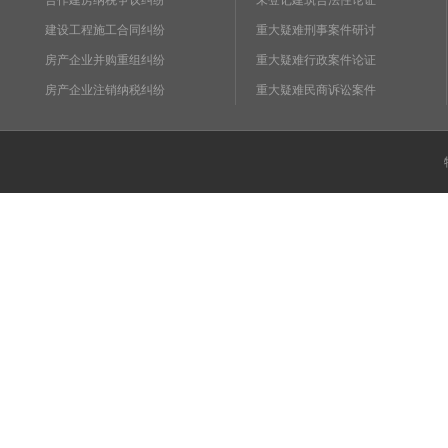
合作建房纳税争议纠纷
未登记建筑合法性论证
建设工程施工合同纠纷
重大疑难刑事案件研讨
房产企业并购重组纠纷
重大疑难行政案件论证
房产企业注销纳税纠纷
重大疑难民商诉讼案件