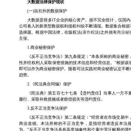
大数据法律保护现状
(一)
版权
外的数据保护
大数据是很多IT企业的核心资产。据不完全统计，仅国内
公司
卷入的新类型数据权利侵权纠纷不断涌现。数据集合根据
选择题。根据中国法律，在版权法(
著作权
法
)之外就有
商业秘
主张。
1.
商业秘密
保护
《
反不正当竞争法
》第九条规定：“本条所称的商业秘密
性并经权利人采取保密措施的技术信息和经营信息。”根据该
即可以作为商业秘密保护。随着司法实践对商业秘密认定不断
趋势。
2.《
民法典
合同编》保护
《民法典》第五百七十七条 【违约责任】当事人一方不
履行、采取补救措施或者赔偿损失等违约责任。
3.反不正当竞争法保护
《反不正当竞争法》第二条规定：“经营者在市场交易中
商业道德。本法所称的不正当竞争，是指经营者违反本法
为。”反不正当竞争法具有高度抽象性和个案中宽泛解释的弹