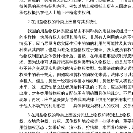
地、房屋的一类用益关系进行归纳、总结，以抽象出一个恰当
益关系的基本特征和内容。例如以地上权概括非所有人因建造
承包权概括在他人土地上种植这类权利。
2.在用益物权的种类上应当有其系统性
我国的用益物权体系应当是由不同种类的用益物权组成一
的多样性，为所有权人实现其所有权、非所有人利用他人的不
情况下，应当尽量考虑实际生活中的物的利用的可能性及其方
种类及其内容，也是为避免用益物权过于繁杂、强大使所有权
他物权制度的总体设计相矛盾。当然，在考虑把那些权利形态
求。因为法律可以强行把某种权利类型纳入物权法，但是却不
些不符合交易现实和需求的法定物权类型。如果法律的规定远
权法中的若干规定。例如就租赁权的物权化来说，法律尽可以
承租人。但是，房屋一经租出即覆水难收时，房屋所有人将视
水平。这一点恐怕是立法者所始料不及的；其次，应当对我国
出发，对各类用益物权的支配范围有明确而具体的规定。不同
现象；再次，应当坚决摒弃过去我国法律上惯用的依所有制性
于他人不动产的利用形态——具体体现为权利人的权利、义
3.在用益物权的种类上应区分民法上物权和特别法上物
权、农地承包权、典权、居住权和地役权等一些基本的、重要
用益物权形态，如采矿权、渔业权、狩猎权、水面养殖权等，