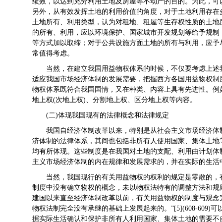
绩效，以达到充分利用土地及房屋等不动产的目的。为此，可
另外，从有效发挥土地的利用价值的角度，对于土地利用存在
土地所有、利用类型，认为对租地、租屋等生存权性质的土地
的所有、利用，应以环境保护、国家城市开发规划等给予规制
等方式加以取缔；对于公共设施方面土地的所有与利用，应予尽量
常值得考虑。
当然，在建立我国用益物权体系的时候，不仅要考虑上述
适应我国市场经济体制的发展需要，把握西方各国用益物权制
物权体系既符合我国国情，又在种类、内容上具有先进性。例
地上权(次地上权)、分割地上权、区分地上权等内容。
(二)体现我国现有的法律概念和法律规定
我国自经济体制改革以来，特别是从社会主义市场经济体
济体制的法律体系，其间也包括非所有人使用国家、集体土地
均有所体现。这些制度是在我国对土地的支配、利用由计划体
主义市场经济体制的内在规律和发展需求的，并在实际的生
当然，我国现行的有关用益物权的权利的规定是零散的，
制度中没有确立物权的概念，未以物权法特有的调整方法和规
建国以来直至经济体制改革以前，有关用益物权的制度与观念
物权法制完全没有承继的基础上发展起来的。”[5](608-60
据实际生活确认和保护非所有人利用国家、集体土地的需要不