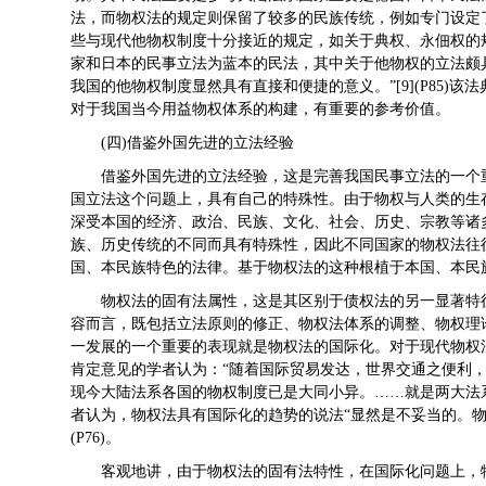
法，而物权法的规定则保留了较多的民族传统，例如专门设定
些与现代他物权制度十分接近的规定，如关于典权、永佃权的
家和日本的民事立法为蓝本的民法，其中关于他物权的立法颇
我国的他物权制度显然具有直接和便捷的意义。”[9](P85
对于我国当今用益物权体系的构建，有重要的参考价值。
(四)借鉴外国先进的立法经验
借鉴外国先进的立法经验，这是完善我国民事立法的一个
国立法这个问题上，具有自己的特殊性。由于物权与人类的生
深受本国的经济、政治、民族、文化、社会、历史、宗教等诸多
族、历史传统的不同而具有特殊性，因此不同国家的物权法往
国、本民族特色的法律。基于物权法的这种根植于本国、本民
物权法的固有法属性，这是其区别于债权法的另一显著特
容而言，既包括立法原则的修正、物权法体系的调整、物权理论的
一发展的一个重要的表现就是物权法的国际化。对于现代物权
肯定意见的学者认为：“随着国际贸易发达，世界交通之便利
现今大陆法系各国的物权制度已是大同小异。……就是两大法系物
者认为，物权法具有国际化的趋势的说法“显然是不妥当的。物权
(P76)。
客观地讲，由于物权法的固有法特性，在国际化问题上，