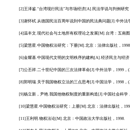
[2]王泽鉴.“台湾现行民法”与市场经济[A].民法学说与判例研究
[3]谢怀栻.从德国民法百周年说到中国的民法典问题[J].中外法学，20
[4]温丰文.现代社会与土地所有权理论之发展[M].台湾：五南图
[5]梁慧星.中国物权法研究：下册[M].北京：法律出版社，1998
[6]金耀基.中国现代文明的文明秩序的建构[A].经济民主与经济自
[7]公丕祥.二十世纪中国的三次法律革命[J].中外法学，1999，(3)
[8]郭明瑞.关于我国物权立法的三点思考[J].中国法学，1998，(2
[9]杨立新，尹艳.我国他物权制度的重新构造[J].中国社会科学，199
[10]梁慧星.中国物权法研究：上册[M].北京：法律出版社，199
[11]王利明.物权法论[M].北京：中国政法大学出版社，1998.