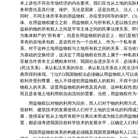
本上讲也不符合市场经济的内在要求。我们应当从土地的实际
务和责任及其行使、保护。无论是国家，还是自然人、法人，
同时，不同主体所享有的用益物权，亦应受到同等的保护。(3
体。在用益物权建立之前，用益物权人与所有权人是以独立的
益标的物的所有权人之间是平等主体之间的民事法律关系。即
为集体财产的“所有者”，但是在用益物权的设定上，他们是
享有的农地承包权，是农民作为一个自然人，作为一个私有者
系。对于这种土地用益物权与土地所有权之间的关系，应当依市
为基础的交换经济，这决定了用益物权在性质上属于一种私权
至被当作资本主义糟粕来对待。我国社会进步至今天，必须承
(民法关系)，承认私法关系的存在，承认私法关系在人民生活
典而得到体现。”[3](P2)我国物权法必须确认用益物权人
权利并受到尊重，他人不得侵犯用益物权人的权利，不得干涉
物权人的关系、设置用益物权的种类及其内容。这种私权性质
而且是各项土地利用权自由流转的需要。当然，用益物权作
用益物权以对物的利用为目的，而人们对于物的利用方式
筑材料、建筑技术的发展使得人们对于土地的立体化的利用成
展，使得采矿权从土地所有权中分离出来而成为独立的用益物
置，都必须考虑我国目前科学技术的发展水平，以确定人们
我国用益物权体系的构建必须顾及我国资源稀缺和人口压