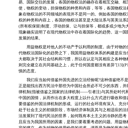
易、国际交往的发展，各国的物权法的确存在着相互交融、相
使，物权的变动，担保物权的种类和内容，等等，各国物权法
象在物权法的不同领域的表现并不是同一的。例如各国的物权
权的种类和内容上，各国的物权法甚至是大陆法系与英美法系
(所有权保留)制度、浮动担保、让与担保等，都或多或少地为大陆
现象确实说明了在现代物权法中存在着国际化的趋势。这一国
发展的结果。
用益物权是对他人的不动产予以利用的制度。由于对物的
代物权法国际化的趋势之下，我国用益物权体系的构建是应当借
大都取决于其社会结构和习惯，所以在认定与其相应之各种物权
则完全建立在共同基础之上，此于任何国度都没有差异”[13](
慎的态度。
我们应当如何借鉴外国先进的立法经验呢?这种借鉴绝不
正是能找出西方民法中那些为中国社会所必不可少的东西，并
律机制(指被借鉴之国家的法律机制——引者注)与其所处时代
中国的国情，从而作出在多大程度上以什么方式进行吸收和借鉴的判
要借鉴的外国法律机制的形成、运行的社会环境有深入、充分
处于社会主义的初级阶段，市场经济体制及其与之相适应的法
法发展到了现代民法的世界，如何既有本土主义的冷静的思考
且应当为我国所用的因素，是我们要着重考虑的问题。用益物
容的建立，作为对物的使用价值的追求，进而是为物的所有(地