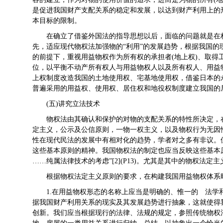
是促进我国财产支配关系的稳定和发展，以达到财产利用上的
本目标的限制。
在确立了借鉴外国法的指导思想以后，面临的问题就是在
先，适应现代物权法加强物的“利用”的发展趋势，根据我国
的前提下，重视用益物权作为所有权的承担者(地上权)、取得工
位，以平衡不动产所有权人与用益物权人以及所有权人、用益
上权制度改造我国的土地使用权、宅基地使用权，借鉴日本的
普遍采用的用益权、使用权、居住权和地役权制度建立我国
(五)讲究立法技术
物权法由其确认和保护的对物的支配关系的特性所决定，
定主义，公示及公信原则，一物一权主义，以及物权行为无因性为其
性在现代民法的发展中有相对化的趋势，学者对之多有非议。
这些基本原则的精神。我国物权法的制定也应当反映这些基本
……纯属法律技术的考虑”[2](P13)。尤其是其中的物权
根据物权法定主义原则的要求，在构建我国用益物权体
1.在用益物权形态的名称上应当是明确的、惟一的 法
据我国财产利用关系的现实及其发展趋势进行抽象，这就使得
创新。我们应当根据现行的法律、法规的规定，参照传统物权