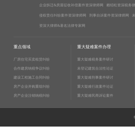
企业拆迁&房屋征收补偿案件资深律师网
赖绍松资深税务
侵权责任纠纷案件资深律师网
刑事自诉案件资深律师网
资深大律师&著名法律专家网
重点领域
重大疑难案件办理
厂房住宅买卖租赁纠纷
重大疑难税务案件研讨
合作建房纳税争议纠纷
未登记建筑合法性论证
建设工程施工合同纠纷
重大疑难刑事案件研讨
房产企业并购重组纠纷
重大疑难行政案件论证
房产企业注销纳税纠纷
重大疑难民商诉讼案件