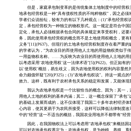
但是，家庭承包制变革的是传统集体土地制度中的经营权
地承包经营权是一种“具有债权性质的不纯粹物权”，因之必
学者们众说纷纭，较有力的有以下几种观点：(1)“承包经营权
定，承包经营权为一种独立的物权形式。这一规定是符合中国
定化，承包人必须根据承包合同的具体规定来享受权利，还要
务，因此使用承包经营权的概念而不是土地使用权概念，更有
义务”[11](P637)。但现行的土地承包经营权制度存在着严
的学者认为，“为农业目的而使用他人土地的用益物权类似于传
一用益物权名称。……为反映为农业目的而使用他人土地的用
以考虑采用‘农地使用权’这一法律术语”[5](P622)。但正
以‘使用权’概括，易生歧义，因为农地使用权的权利内容显然
命力颇值怀疑”[20](P325)；(3)“农地承包权说”。持这
效力。这样，既有利于农村承包关系的稳定和发展，又能体现我国农
我认为农地承包权是一个比较恰当的概念。因为：其一，
用他人土地的权利的基本内涵；其二，这一概念保留了“承包
的基础上发展而成的，这不仅体现了我国二十多年农村经济体
心内容，使其更易于为农民所接受，这样可以降低法律制度改
中的“经营”这一不适当的概括，我国农业用地并不都带有“经
因此，在我国物权法上可以考虑用“农地承包权”来概括
可以对农地承包权界定为：农地承包权，是为种植、养殖、畜