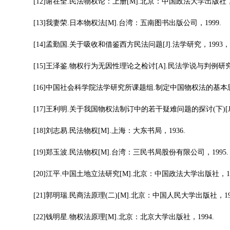
[12]谢在全.民法物权论：上册[M].北京：中国政法大学出版社，1
[13]我妻荣.日本物权法[M].台湾：五南图书出版公司，1999.
[14]孟勤国.关于吸收和借鉴西方民法问题[J].法学研究，1993，(2)
[15]王泽鉴.物权行为无因性理论之检讨[A].民法学说与判例研究
[16]中国社会科学院法学研究所课题组.制定中国物权法的基本思路[J
[17]王利明.关于我国物权法制订中的若干疑难问题的探讨(下)[J].政
[18]刘志易.民法物权[M].上海：大东书局，1936.
[19]郑玉波.民法物权[M].台湾：三民书局股份有限公司，1995.
[20]江平.中国土地立法研究[M].北京：中国政法大学出版社，19
[21]郭明瑞.民商法原理(二)[M].北京：中国人民大学出版社，199
[22]钱明星.物权法原理[M].北京：北京大学出版社，1994.