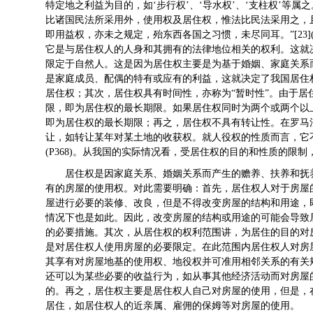
特定地之利益为目的，如‘步行权’、‘导水权’、‘支柱权’等
比诸国民法所采用外，使用权及居住权，惟法比民法采用之，且
即用益权，亦未之规定，殆东西各国之习惯，未尽同耳。”[23]
它是与居住权人的人身和其拥有的法律地位相关的权利。这就
限定于自然人。这是因为居住权主要是为基于婚姻、家庭关系
是家庭成员、配偶的特有或应有的利益，这就决定了我国居住
居住权；其次，居住权具有时间性，亦称为“暂时性”。由于
限，即为居住权的最长期限。如果居住权同时为两个或两个以
即为居住权的最长期限；再之，居住权不具有转让性。在罗马
让，如转让某年对某土地的收获权。就人役权的性质而言，它不
(P368)。从我国的实际情况看，受居住权的目的和性质的
居住权是因家庭关系、婚姻关系而产生的赡养、扶养和抚
有的房屋的使用权。对此需要明确：首先，居住权人对于房屋
屋进行必要的装修、改良，但是不得改变房屋的结构和用途，
情况下也是如此。因此，改变房屋的结构或用途的可能会导致
的必要措施。其次，从居住权的权利范围讲，为居住的目的对
是对居住权人使用房屋的必要限定。在此范围内居住权人对房
其享有对房屋地基的使用权、地役权并可准用相邻关系的有关
还可以为某些必要的收益行为，如从事其他经济活动而对房屋
的。再之，居住权主要是居住权人自己对房屋的使用，但是，
居住，如居住权人的近亲属、雇佣的保姆等对房屋的使用。