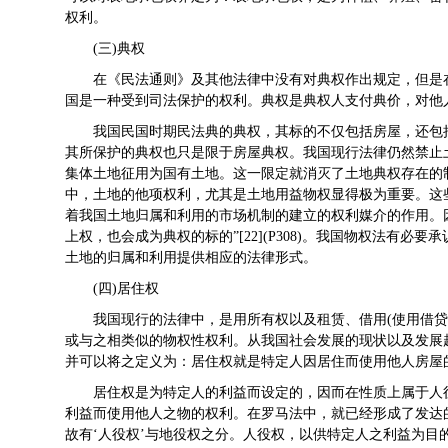
权利。
(三)典权
在《民法通则》及其他法律中没有对典权作出规定，但是
国是一种受到司法保护的权利。典权是典权人支付典价，对
我国民国时期民法典的典权，其标的不仅包括房屋，还包括了土
其所保护的典权也只是限于房屋典权。我国现行法律仍然禁止
集体土地征用为国有土地。这一限定就消灭了土地典权存在的
中，土地的他项权利，尤其是土地用益物权显得极为重要。这
着我国土地归属和利用的市场机制的建立的权利媒介的作用。
上权，也会成为典权的标的”[22](P308)。我国物权法有
土地的归属和利用提供相应的法律形式。
(四)居住权
我国现行的法律中，是用所有权以及租赁、借用(使用借
或与之相类似的物权性权利。从我国社会发展的现状以及发展
并可以将之定义为：居住权就是特定人因居住而使用他人房
居住权是为特定人的利益而设定的，因而在性质上属于人
利益而使用他人之物的权利。在罗马法中，就已经形成了发达
故有‘人役权’与地役权之分。人役权，以供特定人之利益为目的