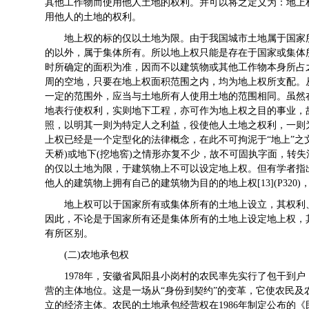
其他工作物而使用他人土地的权利。并可以将之定义为：地上
用他人的土地的权利。
地上权的标的仅以土地为限。由于我国城市土地属于国家
的以外，属于集体所有。所以地上权只能是存在于国家或集体
时所确定的面积为准，因而不以建筑物或其他工作物本身所占
周的空地，只要在地上权面积范围之内，均为地上权所支配。
一定的范围外，应当与土地所有人使用土地的范围相同。虽然
地表行使权利，实则地下工程，亦可作为地上权之目的事业，
照，以明其一则为特定人之利益，役使他人土地之权利，一则为特定
上权已经是一个定型化的法律概念，在此不可拘泥于“地上”之
天桥)或地下(挖地窖)之情形亦复不少，故不可固执字面，转失法之
的仅以土地为限，于建筑物上不可以设定地上权。但有学者指
他人的建筑物上拥有自己的建筑物为目的的地上权[13](P32
地上权可以于国家所有或集体所有的土地上设立，其权利
因此，不论是于国家所有还是集体所有的土地上设定地上权，
有所区别。
(二)农地承包权
1978年，安徽省凤阳县小岗村的农民率先实行了包干到
营的主体地位。这是一场从“身份到契约”的变革，它使农民
立的经济主体。农民的土地承包经营权在1986年制定公布的