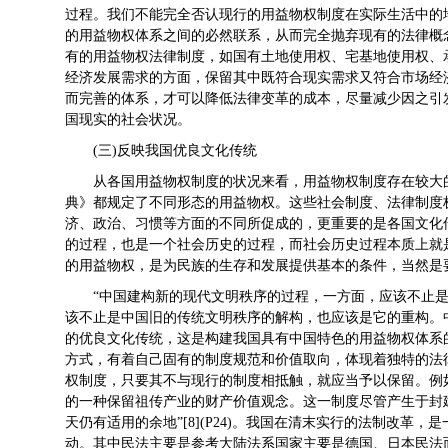
过程。我们不能完全否认现行的用益物权制度在实际生活中的
的用益物权体系之间的必然联系，从而完全抛弃现有的法律概
有的用益物权法律制度，如国有土地使用权、宅基地使用权、
经济发展需求的方面，保留其中既符合现实需求又符合市场经
而完善的体系，才可以降低法律变革的成本，尽量减少因之引
国现实的社会状况。
(三)反映我国优良文化传统
从各国用益物权制度的状况来看，用益物权制度存在较大
典》都规定了不同形态的用益物权。这些社会制度、法律制度
济、政治、习惯等方面的不同所促成的，更重要的是各国文化
的过程，也是一个社会历史的过程，而社会历史过程本质上就
的用益物权，是为民族的生存和发展提供基本的条件，当然是
“中国建构新的现代文明秩序的过程，一方面，应该不止
该不止是中国旧的传统文明秩序的解构，也应该是它的重构。中国的新
的优良文化传统，这是构建我国具有中国特色的用益物权体系
方式，有着自己固有的制度规范和价值取向，体现着独特的法律心理
权制度，只要其不与现行的制度相抵触，就应当予以保留。例
的一种保留祖传产业的财产价值观念。这一制度尽管产生于封
天仍有适用的余地”[8](P24)。我国在清末实行的法制改
动。其中民法主要是参考大陆法系国家主要是德国、日本民法