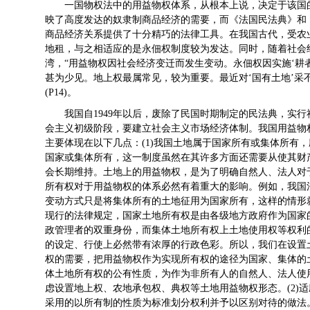
一国物权法中的用益物权体系，从根本上说，决定于该国
映了高度发达的奴隶制商品经济的需要，而《法国民法典》和
商品经济关系提供了十分精巧的法律工具。在我国古代，受农
地租，与之相适应的是永佃权制度较为发达。同时，随着社会
湾，“用益物权因社会经济变迁而发生变动。永佃权因实施‘耕
甚为少见。地上权最属常见，较为重要。最近对‘国有土地’采不
(P14)。
我国自1949年以后，废除了民国时期制定的民法典，实
会主义初级阶段，要建立社会主义市场经济体制。我国用益物
主要体现在以下几点：(1)我国土地属于国家所有或集体所有
国家或集体所有，这一制度虽然在其许多方面还需要从使其财
会长期维持。土地上的用益物权，是为了明确自然人、法人对
所有权对于用益物权的体系必然有着重大的影响。例如，我国
变动方式只是将集体所有的土地征用为国家所有，这样的情形
现行的法律规定，国家土地所有权是由各级地方政府作为国家
政管理者的双重身份，而集体土地所有权上土地使用权等权利
的设定、行使上必然带有浓厚的行政色彩。所以，我们在设置
权的需要，把用益物权作为实现所有权的途径为国家、集体的
体土地所有权的公有性质，为作为非所有人的自然人、法人使
虑设置地上权、农地承包权、典权等土地用益物权形态。(2)
采用的以所有制的性质为标准划分权利并予以区别对待的做法