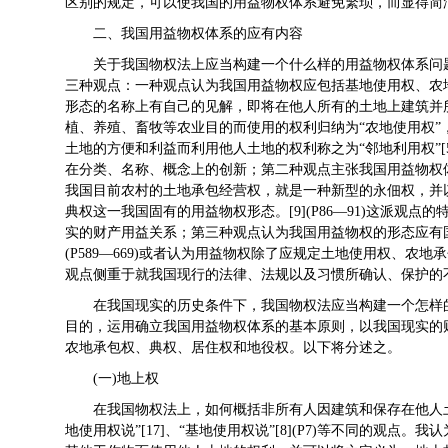
区别的规定，可以使我国的用益物权体系避免繁琐，而显得
二、我国用益物权体系的
应有
内容
关于我国物权法上应当构建一个什么样的用益物权体系问
三种观点：一种观点认为我国用益物权应包括基地使用权、农地使
形态的名称上有自己的见解，即将在他人所有的土地上建筑并
植、养殖、畜牧等农业目的而使用的权利归纳为“农地使用权
土地的方便和利益而利用他人土地的权利称之为“邻地利用权”[5]
在分类、名称、概念上的创新；第二种观点主张我国用益物权
我国目前农村的土地承包经营权，就是一种新型的永佃权，并
典权这一我国固有的用益物权形态。[9](P86—91)这派观
实的财产用益关系；第三种观点认为我国用益物权的形态应有国
(P589—669)或者认为用益物权除了应规定土地使用权、农地承
观点侧重于就我国现行的法律、法规以及习惯所确认、保护
在我国现实的历史条件下，我国物权法应当构建一个怎样
目的，运用确立我国用益物权体系的基本原则，以我国现实的
农地承包权、典权、居住权和地役权。以下将分述之。
(一)地上权
在我国物权法上，如何概括非所有人因建筑和保存在他人
地使用权说”[17]、“基地使用权说”[8](P7)等不同的观点