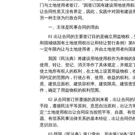
门与土地使用者签订。”因签订国有建设用地使用
让合同性质又没有界定，
因此，实践中对国有建设
另一种主张为行政合同。
一、主张是民事合同的理由
01
出让合同的主要签订目的是确立用益物权，
和国城镇国有土地使用权出让和转让暂行条例》第8
一定年限内让与土地使用者，并由土地使用者向国
我国《民法典》将建设用地使用权作为单独的第
使用、转让、登记、消灭等作了具体规定，并规定
使土地所有权人的权利，在土地上设置用益物权，
同约定的范围内，行使占有、使用、收益的权利。
质、建筑总面积、建筑容积率、建筑限高、建筑密
件，确定了用益物权的权利范围。
02
从合同签订所遵循的原则来看，
出让合同的
手段，遵循民法平等原则、意思自治原则，出让方
定:“土地使用权出让合同应当按照平等、自愿、有
愿、有偿系民事法律关系的基本特征，出让合同仍
意识自治。
03
我国《民法典》第12章中，其中第138条