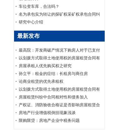
车位变车库，合法吗？
名为承包实为转让的探矿权采矿权承包合同纠
纷案
研究中心介绍
最新发布
最高院：开发商破产情况下购房人对于已支付
购房款的商品房买卖合同可否要求继续履行？
以划拨方式取得土地使用权的房屋租赁合同有
效
房屋承租人优先购买权之研究
孙立平：租金的症结：长租房与商住房
论商业租赁的优先承租权
以划拨方式取得土地使用权的房屋租赁合同有
效
房屋租赁纠纷中合同相对性和债务加入
产权证、消防验收合格证是否影响房屋租赁合
同的效力
房地产行业增值税倒挂现象浅谈
限购限贷：房地产企业中税务问题