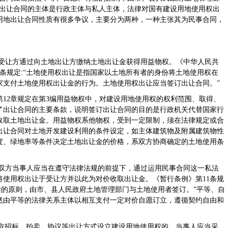
权出让合同的主体是行政主体与私人主体，法律对国有建设用地使用权出
用地出让合同性质有很多争议，主要分为两种，一种主张其为民事合同，
受让方通过向土地出让方缴纳土地出让金获得用益物权。
《中华人民共
条规定:“土地使用权出让是指国家以土地所有者的身份将土地使用权在
家支付土地使用权出让金的行为。土地使用权出让应当签订出让合同。”
12章规定在第3编用益物权中，对建设用地使用权的权利范围、取得、
了出让合同的主要条款，说明签订出让合同的目的是行政机关代替国家行
收取土地出让金。用益物权系他物权，受到一定限制，须在法律规定或合
出让合同对土地开发建设利用的条件设定，如主体建筑物及附属建筑物性
度、绿地率等条件决定土地出让金的价格，系双方协商确定的土地使用条
双方当事人应当在遵守法律法规的前提下，通过运用民事合同这一私法
将使用权出让于受让方并以此为对价收取出让金。《暂行条例》第11条规
偿的原则，由市、县人民政府土地管理部门与土地使用者签订。”平等、自
然由平等的法律关系主体以相互支付一定对价自愿订立，遵循契约自由和
“采取招标、拍卖、协议等出让方式设立建设用地使用权的，当事人应当采