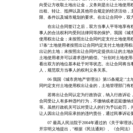
向受让方收取土地出让金，义务则是出让土地使用
出租、转让、抵押以及其他符合规定的经济活动，
限、条件以及城市规划的要求。在出让合同中，双
在出让合同签订之后，双方当事人平等地享有
事人的合法权利均受到法律同等的保护。我国《城市
使用权出让金；未按照出让合同约定支付土地使用
17条“土地使用者按照出让合同约定支付土地使用
出让的土地；未按照出让合同约定提供出让的土地
土地使用者并可以请求违约赔偿。”分别对土地使
看出双方的地位基本处于对等状态。出让合同将当
人，规范双方当事人的权利义务关系。
06
我国《城市房地产管理法》第15条规定:“
同约定支付土地使用权出让金的，土地管理部门有
若将出让合同认定为行政协议，纳入行政诉讼
合同受让人有多种违约行为，不缴纳或者迟延缴纳
等。虽然行政机关可以对受让人的行为予以处罚，
让人因出让合同应承担的违约责任，通过民事诉讼
07
最高人民法院于2004年通过的《关于审理涉及
开宗明义地提出，“根据《民法通则》、《合同法