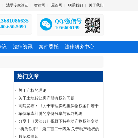
师
|
法学专家论证
|
智律网
|
屋连网
|
联系我们
|
关于我们
13681086635
QQ/微信号
400-650-5090
1056606199
争议
法律资讯
案件委托
法律研究中心
热门文章
关于产权的理论
关于土地转让房产所有权的问题
高院发布：《关于审理实现担保物权案件若干
问题的解答》
车位车库纠纷的案例分享与裁判规则
分享丨《民法典》视野下特殊动产物权的变动
与公示
“典为你来”丨第二百二十四条 关于动产物权的
变动以交付作为生效要件的原则性规定
赖绍松律师