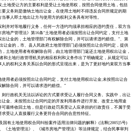
权;土地受让方的主要权利是受让土地使用权，按照合同使用土地，包括
主要义务则是缴纳土地出让金，在使用土地时不得违反合同所规定的期
方当事人即土地出让方与使用方的权利义务具有对等性。
权利并对等地履行义务，任何一方违约均须承担相应的违约责任，双方当
房地产管理法》第16条“土地使用者必须按照出让合同约定，支付土地
权出让金的，土地管理部门有权解除合同，并可以请求违约赔偿。”、第
权出让金的，市、县人民政府土地管理部门必须按照出让合同约定，提供
的，土地使用者有权解除合同，由土地管理部门返还土地使用权出让金，
用者和土地行政管理机关的相应权利和义务作出了明确规定，从规定可以
事人的权利义务关系以合同的形式呈现出来，是为了更好地约束双方当事
土地使用者必须按照出让合同约定，支付土地使用权出让金;未按照出让合
权解除合同，并可以请求违约赔偿。”
，则行政机关无法以诉讼的方式要求受让人履行合同义务。实践中，出让
出让金、未按照出让合同约定的开发利用条件进行开发、改变土地用途
并可最终收回土地，但是行政处罚系受让人应承担的行政责任，不属于受
要求受让人直接履行义务更符合合同的合意性特征。
国有土地使用权合同纠纷案件适用法律问题的解释》(法释[2005]5号)
》、《土地管理法》、《城市房地产管理法》等法律规定，结合民事审判