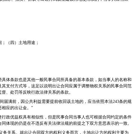
间；（四）土地用途；
些具体条款也是其他一般民事合同所具备的基本条款，如当事人的名称和
及其支付方式等，这足以说明出让合同应属于调整物权关系的民事合同范
监督、处罚等反映行政法律关系的条款。
权期间届满前，因公共利益需要提前收回该土地的，应当依照本法243条的规
还相应的出让金。”
使行政优益权具有相似性，但是民事合同当事人也可根据合同约定的条件
合同体现的仍是在不违反有关法律法规的前提之下双方意思表示的一致。
义务关系。
就出让合同双方的权利义务而言，土地出让方的权利主要为