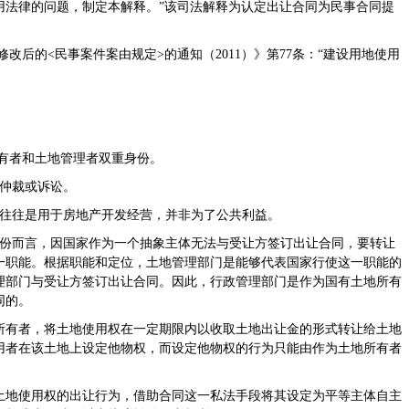
用法律的问题，制定本解释。”该司法解释为认定出让合同为民事合同提
改后的<民事案件案由规定>的通知（2011）》第77条：“建设用地使用
有者和土地管理者双重身份。
出仲裁或诉讼。
，往往是用于房地产开发经营，并非为了公共利益。
身份而言，因国家作为一个抽象主体无法与受让方签订出让合同，要转让
一职能。根据职能和定位，土地管理部门是能够代表国家行使这一职能的
理部门与受让方签订出让合同。因此，行政管理部门是作为国有土地所有
同的。
所有者，将土地使用权在一定期限内以收取土地出让金的形式转让给土地
用者在该土地上设定他物权，而设定他物权的行为只能由作为土地所有者
土地使用权的出让行为，借助合同这一私法手段将其设定为平等主体自主