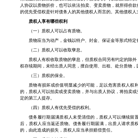
人协议以质物折价，也可以依法拍卖、变卖质物，就所得价款
的优先受偿权是针对债务人的其他
债权人
而言的。其他债权人
质权人享有哪些权利
（一）质权人可以占有质物。
质物应当为动产，金钱以特户、封金、
保证金
等形式特定
（二）质权人可以收取孳息。
质权人有权收取质物的孳息，但质权合同另有约定的除外
权存续期间，未经出质人同意，擅自使用、出租、处分质物，
（三）质权的保全。
质物有损坏或价值明显减少的可能，足以危害质权人权
的，质权人可以拍卖或变卖质物，并与出质人协议，将拍卖或
定的第三人提存。
（四）质权人有优先受偿的权利。
债务履行期届满质权人未受清偿的，质权人可以继续留
后，质权人应当返还质物。债务履行期届满，出质人请求质
的，由此造成的损失，质权人应当承担赔偿责任。