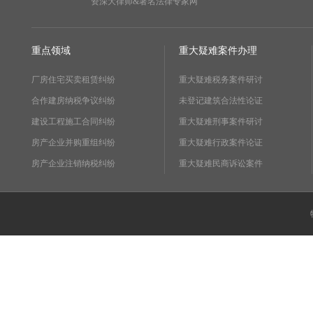
资深大律师&著名法律专家网
重点领域
重大疑难案件办理
厂房住宅买卖租赁纠纷
重大疑难税务案件研讨
合作建房纳税争议纠纷
未登记建筑合法性论证
建设工程施工合同纠纷
重大疑难刑事案件研讨
房产企业并购重组纠纷
重大疑难行政案件论证
房产企业注销纳税纠纷
重大疑难民商诉讼案件