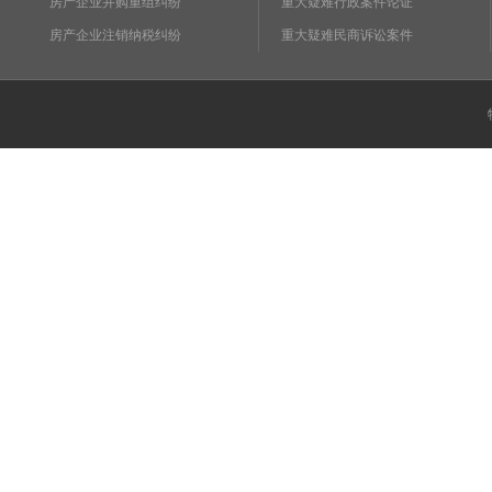
房产企业并购重组纠纷
重大疑难行政案件论证
房产企业注销纳税纠纷
重大疑难民商诉讼案件