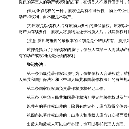
提供的第三人的动产或权利的占有，在债务人不履行债务时，
作为担保物权的一种，质权也具有不可分性、物上代位性
动产和权利，而不能是不动产。
(2)质权是以债权人占有质物为要件的担保物权。质权以
财产为存续要件，质权人将质物返还于出质人后，以其质权对
(注意:质押与抵押的最根本的区别是是否转移占有。质押
质押是指为了担保债权的履行，债务人或第三人将其动产
有的动产或权利优先受偿的权利。
登记办法：
第一条为规范
著作权
出质行为，保护债权人合法权益，维
人民共和国
担保法
》和《中华人民共和国
著作权法
》的有关规
第二条国家
版权
局负责著作权质权登记工作。
第三条《中华人民共和国著作权法》规定的著作权以及与著
以共有的著作权出质的，除另有约定外，应当取得全体共
第四条以著作权出质的，出质人和质权人应当订立书面质
出质人和质权人可以自行办理，也可以委托代理人办理。