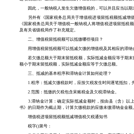
因此，一般纳税人发生欠缴增值税的，可以并且应当以期
另外有《
国家税务总局关于增值税进项留抵税额抵减增
《国家税务总局关于增值税一般纳税人将增值税进项留抵税额
及有关省级税局作了补充规定。
二、增值税留抵税额可以抵缴哪些项目？
用增值税留抵税额可以抵减欠缴的增值税及其相应的滞纳金
若欠缴总额大于期末留抵税额，实际抵减金额应等于期末留
额小于期末留抵税额，实际抵减金额应等于欠缴总额。
三、抵减的基本程序和滞纳金计算如何处理？
1.程序：抵减欠缴税款时，应按欠税发生时间逐笔抵扣，
2.范围：抵缴的欠税包含呆账税金及欠税滞纳金。
3.滞纳金计算：确定实际抵减金额时，按由县（含）以上
书》的日期作为截止期，计算欠缴税款的应缴未缴滞纳金金额
增值税进项留抵税额抵减增值税欠税通知书
税字()第号：