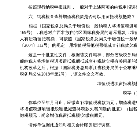
按照现行纳税申报规则，一般对于上述两项的纳税申报调整
六、纳税检查查补增值税税款是否可以用留抵税额抵减？
根据《
国家税务总局关于增值税一般纳税人将增值税进
169号
），税总对广西壮族自治区国家税务局的请示批复：增
人有进项留抵税额，可按照《
国家税务总局关于增值税一般
〔2004〕112号
）的规定，用增值税留抵税额抵减查补税款欠
这是一个批复性文件，根据该文件精神，部分省级税务局
般纳税人将增值税进项留抵税额抵减查补税款欠税有关问题的
机构改革之后，根据《
国家税务总局浙江省税务局关于公布继
税务局公告2018年第2号
），该文件全文有效。
增值税进项留抵税额
税字（
你单位至年月日止，应缴查补增值税税款为元，增值税进
将增值税进项留抵税额抵减查补税款欠税问题的批复
》（
国税
缴税额元，尚余增值税留抵税额/欠缴税额元。
请你单位据此通知对相关会计账务进行调整。