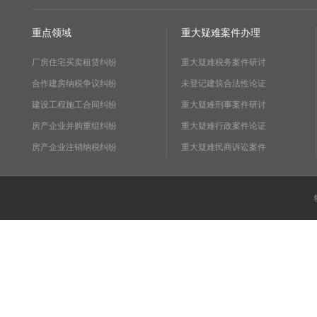
重点领域
重大疑难案件办理
厂房住宅买卖租赁纠纷
重大疑难税务案件研讨
合作建房纳税争议纠纷
未登记建筑合法性论证
建设工程施工合同纠纷
重大疑难刑事案件研讨
房产企业并购重组纠纷
重大疑难行政案件论证
房产企业注销纳税纠纷
重大疑难民商诉讼案件