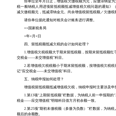
你单位至年月日止，增值税欠缴税额为元，应缴滞纳金为元
税一般纳税人用进项留抵税额抵减增值税欠税问题的通知
》
减欠缴税额元，抵减滞纳金元。尚余增值税留抵税额／欠缴税
请你单位据此通知对相关会计账务进行调整。
××国家税务局
×年×月×日
四、留抵税额抵减欠税的会计如何处理？
1.增值税欠税税额大于期末留抵税额，按期末留抵税额红字
交税金——未交增值税”科目。
2.若增值税欠税税额小于期末留抵税额，按增值税欠税税额
记“应交税金——未交增值税”科目。
五、纳税申报如何处理？
增值税留抵税额抵减增值税欠税，纳税申报时主要涉及申
1.第13项“上期留抵税额”栏数据，为纳税人前一申报期的
税金——应交增值税”明细科目借方月初余额一致。
2.第25项“期初未缴税额（多缴为负数）”栏数据，为纳税
额后的余额数。