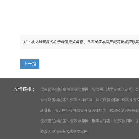
注：本文转载目的在于传递更多信息，并不代表本网赞同其观点和对其
上一篇
友情链接：
债权债务纠纷案件资深律师网
智律网
法学专家论证网
公
合作建房纠纷案件资深大律师网
融资租赁合同纠纷案件资
企业拆迁&房屋征收补偿案件资深律师网
赖绍松资深税务
侵权责任纠纷案件资深律师网
刑事自诉案件资深律师网
资深大律师&著名法律专家网