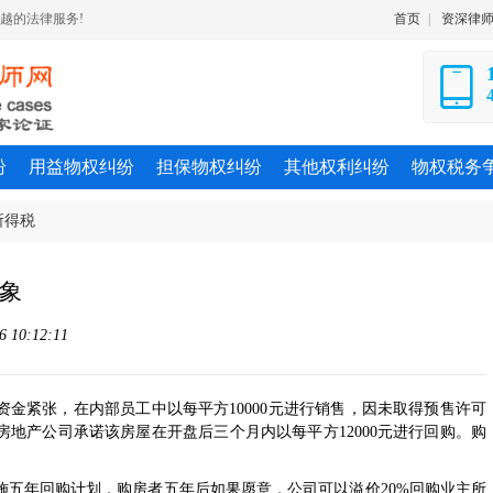
越的法律服务!
首页
|
资深律
纷
用益物权纠纷
担保物权纠纷
其他权利纠纷
物权税务
所得税
象
10:12:11
金紧张，在内部员工中以每平方10000元进行销售，因未取得预售许可
地产公司承诺该房屋在开盘后三个月内以每平方12000元进行回购。购
年回购计划，购房者五年后如果愿意，公司可以溢价20%回购业主所