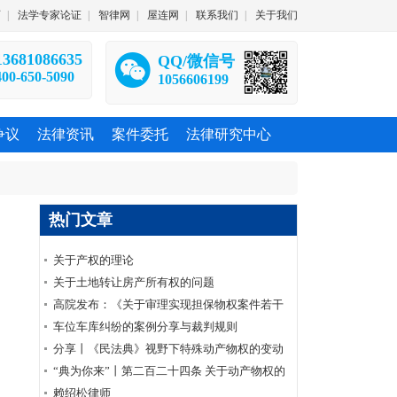
师
|
法学专家论证
|
智律网
|
屋连网
|
联系我们
|
关于我们
13681086635
QQ/微信号
400-650-5090
1056606199
争议
法律资讯
案件委托
法律研究中心
热门文章
关于产权的理论
关于土地转让房产所有权的问题
高院发布：《关于审理实现担保物权案件若干
问题的解答》
车位车库纠纷的案例分享与裁判规则
分享丨《民法典》视野下特殊动产物权的变动
与公示
“典为你来”丨第二百二十四条 关于动产物权的
变动以交付作为生效要件的原则性规定
赖绍松律师