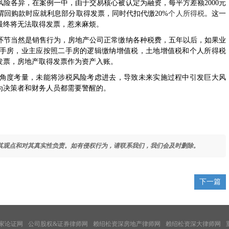
各异，在案例一中，由于交易核心被认定为融资，每平方差额2000元
回购款时应就利息部分取得发票，同时代扣代缴20%
个人所得税
。这一
最终将无法取得发票，惹来麻烦。
节当然是销售行为，房地产公司正常缴纳各种税费，五年以后，如果业
手房，业主应按照二手房的逻辑缴纳增值税，土地增值税和个人所得税
发票，房地产取得发票作为资产入账。
度考量，未能将涉税风险考虑进去，导致未来实施过程中引发巨大风
为决策者和财务人员都需要警醒的。
其观点和对其真实性负责。如有侵权行为，请联系我们，我们会及时删除。
下一篇
家论证网
公司股权&证券律师网
赖绍松资深房地产律师网
赖绍松资深大律师网