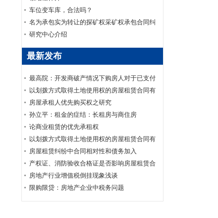
车位变车库，合法吗？
名为承包实为转让的探矿权采矿权承包合同纠
纷案
研究中心介绍
最新发布
最高院：开发商破产情况下购房人对于已支付
购房款的商品房买卖合同可否要求继续履行？
以划拨方式取得土地使用权的房屋租赁合同有
效
房屋承租人优先购买权之研究
孙立平：租金的症结：长租房与商住房
论商业租赁的优先承租权
以划拨方式取得土地使用权的房屋租赁合同有
效
房屋租赁纠纷中合同相对性和债务加入
产权证、消防验收合格证是否影响房屋租赁合
同的效力
房地产行业增值税倒挂现象浅谈
限购限贷：房地产企业中税务问题