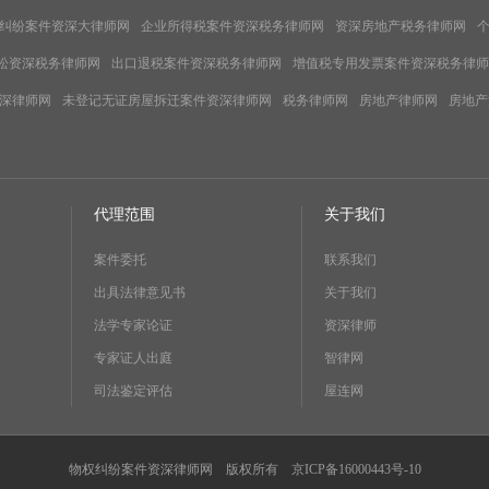
纠纷案件资深大律师网
企业所得税案件资深税务律师网
资深房地产税务律师网
松资深税务律师网
出口退税案件资深税务律师网
增值税专用发票案件资深税务律师
深律师网
未登记无证房屋拆迁案件资深律师网
税务律师网
房地产律师网
房地产
代理范围
关于我们
案件委托
联系我们
出具法律意见书
关于我们
法学专家论证
资深律师
专家证人出庭
智律网
司法鉴定评估
屋连网
物权纠纷案件资深律师网 版权所有
京ICP备16000443号-10