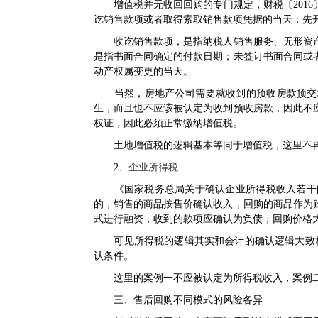
增值税并无收回回购的专门规定，
财税〔2016
讫销售款项或者取得索取销售款项凭据的当天；先
收讫销售款项，是指纳税人销售服务、无形资产
是指书面合同确定的付款日期；未签订书面合同或
动产权属变更的当天。
当然，房地产公司需要就收到的预收房款预交增
生，而且也不应该被认定为收到预收房款，因此不
权证，因此必须正常缴纳增值税。
土地增值税的逻辑基本等同于增值税，这里不
2、
企业所得税
《
国家税务总局关于确认企业所得税收入若干
的，销售的商品按售价确认收入，回购的商品作为
式进行融资，收到的款项应确认为负债，回购价格
可见所得税的逻辑其实和会计的确认逻辑大致相
认条件。
这里的案例一不应被认定为所得税收入，案例二
三、售后回购不同模式的风险各异