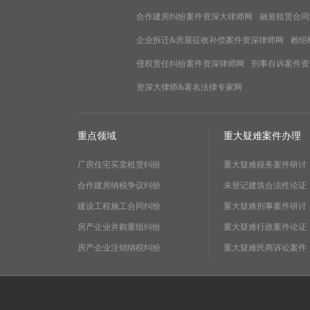
合作建房纠纷案件资深大律师网
融资租赁合同
企业拆迁&房屋征收补偿案件资深律师网
赖绍
侵权责任纠纷案件资深律师网
刑事自诉案件资
资深大律师&著名法律专家网
重点领域
重大疑难案件办理
厂房住宅买卖租赁纠纷
重大疑难税务案件研讨
合作建房纳税争议纠纷
未登记建筑合法性论证
建设工程施工合同纠纷
重大疑难刑事案件研讨
房产企业并购重组纠纷
重大疑难行政案件论证
房产企业注销纳税纠纷
重大疑难民商诉讼案件