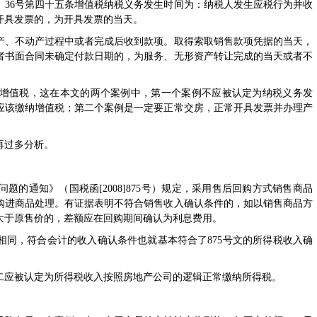
〕36号
第四十五条增值税纳税义务发生时间为：纳税人发生应税行为并收
开具发票的，为开具发票的当天。
、不动产过程中或者完成后收到款项。取得索取销售款项凭据的当天，
者书面合同未确定付款日期的，为服务、无形资产转让完成的当天或者不
值税，这在本文的两个案例中，第一个案例不应被认定为纳税义务发
应该缴纳增值税；第二个案例是一定要正常交房，正常开具发票并办理产
再过多分析。
问题的通知
》（
国税函[2008]875号
）规定，采用售后回购方式销售商品
购进商品处理。有证据表明不符合销售收入确认条件的，如以销售商品方
大于原售价的，差额应在回购期间确认为利息费用。
同，符合会计的收入确认条件也就基本符合了
875号文
的所得税收入确
应被认定为所得税收入按照房地产公司的逻辑正常缴纳所得税。