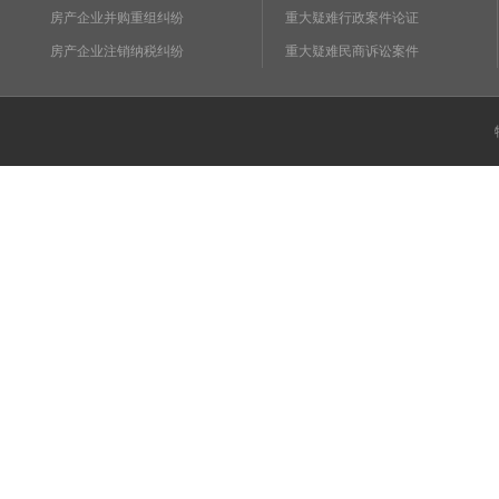
房产企业并购重组纠纷
重大疑难行政案件论证
房产企业注销纳税纠纷
重大疑难民商诉讼案件