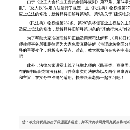
由于《业主大会和业主委员会指导规则》第23条、第24条
数”、“总人数”认定方法进行了规定，且《民法典》物权编第27
应上位法的修改，新解释将旧解释第8条、第9条关于“建筑物总
《民法典》物权编第282条、第287条将侵害业主权益的
适应上位法的修改，新解释将旧解释第14条的“其他行为人”修
为了帮助大家准确理解和正确适用新司法解释，6月18日19
师
律师
事务所张鹏律师为大家免费直播讲解
《
审理建筑物区分
释的重要变化，解析实务要点、难点，教大家如何在实务中准
吧！
此外
，法律名家讲堂上线了张鹏老师的
《民事类、商事类
布的6件民事类司法解释、7件商事类司法解释以及两个民事
和主旨，在实务中准确的适用。快来跟着老师一起学习吧！
注：本文转载目的在于传递更多信息，并不代表本网赞同其观点和对其