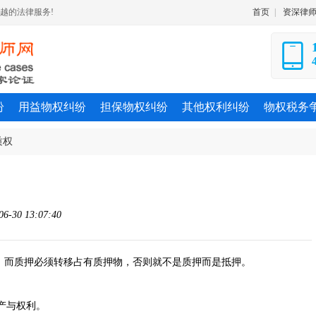
越的法律服务!
首页
|
资深律
纷
用益物权纠纷
担保物权纠纷
其他权利纠纷
物权税务
质权
-30 13:07:40
，而质押必须转移占有质押物，否则就不是质押而是抵押。
产与权利。