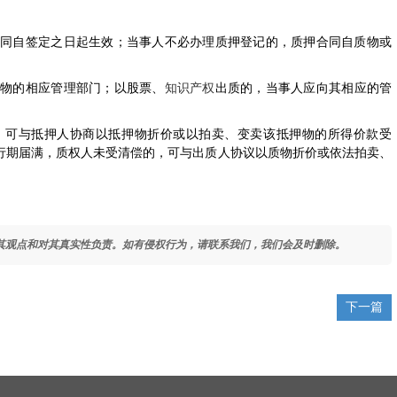
押合同自签定之日起生效；当事人不必办理质押登记的，质押合同自质物或
押物的相应管理部门；以股票、
知识产权
出质的，当事人应向其相应的管
的，可与抵押人协商以抵押物折价或以拍卖、变卖该抵押物的所得价款受
行期届满，质权人未受清偿的，可与出质人协议以质物折价或依法拍卖、
其观点和对其真实性负责。如有侵权行为，请联系我们，我们会及时删除。
下一篇