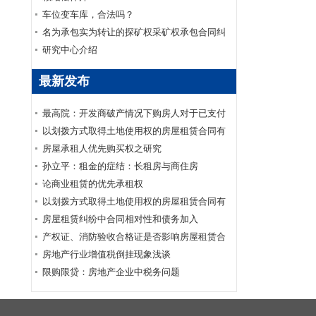
车位变车库，合法吗？
名为承包实为转让的探矿权采矿权承包合同纠
纷案
研究中心介绍
最新发布
最高院：开发商破产情况下购房人对于已支付
购房款的商品房买卖合同可否要求继续履行？
以划拨方式取得土地使用权的房屋租赁合同有
效
房屋承租人优先购买权之研究
孙立平：租金的症结：长租房与商住房
论商业租赁的优先承租权
以划拨方式取得土地使用权的房屋租赁合同有
效
房屋租赁纠纷中合同相对性和债务加入
产权证、消防验收合格证是否影响房屋租赁合
同的效力
房地产行业增值税倒挂现象浅谈
限购限贷：房地产企业中税务问题