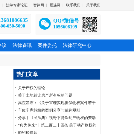
师
|
法学专家论证
|
智律网
|
屋连网
|
联系我们
|
关于我们
13681086635
QQ/微信号
400-650-5090
1056606199
争议
法律资讯
案件委托
法律研究中心
热门文章
关于产权的理论
关于土地转让房产所有权的问题
高院发布：《关于审理实现担保物权案件若干
问题的解答》
车位车库纠纷的案例分享与裁判规则
分享丨《民法典》视野下特殊动产物权的变动
与公示
“典为你来”丨第二百二十四条 关于动产物权的
变动以交付作为生效要件的原则性规定
赖绍松律师